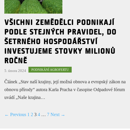
VŠICHNI ZEMĚDĚLCI PODNIKAJÍ
PODLE STEJNÝCH PRAVIDEL, DO
ŠETRNÉHO HOSPODÁŘSTVÍ
INVESTUJEME STOVKY MILIONŮ
ROČNĚ
PODNIKÁNÍ AGROFERTU
5. února 2024
Článek „Stav naší krajiny, její možná obnova a evropský zákon na
obnovu přírody“ autora Karla Pracha v časopise Odpadové fórum
uvádí „Naše krajina…
← Previous
1
2
3
4
…
7
Next →