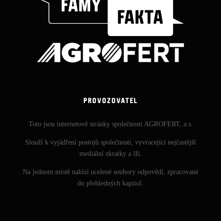
PROVOZOVATEL
Toto jsou internetové stránky společnosti AGROFERT, a.s.
Slouží k vyjádření postojů společnosti, vyvracející nejčastější
mediální zkratky a lži.
Na jednom místě nabízí ucelené soubory odpovědí, zpracované
do přehledných kapitol.