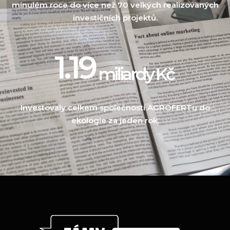
minulém roce do více než 70 velkých realizovaných
investičních projektů.
1.19
miliardy Kč 
Investovaly celkem společnosti AGROFERTu do
ekologie za jeden rok.