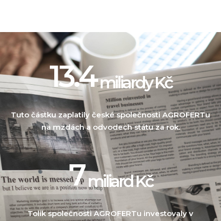
13.4
miliardy Kč
Tuto částku zaplatily české společnosti AGROFERTu
na mzdách a odvodech státu za rok.
8
miliard Kč
Tolik společnosti AGROFERTu investovaly v