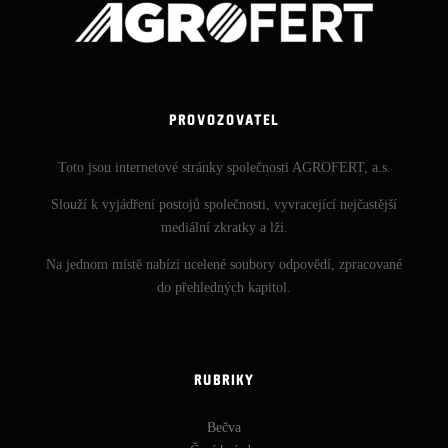
PROVOZOVATEL
Toto jsou internetové stránky společnosti AGROFERT, a.s.
Slouží k vyjádření postojů společnosti, vyvracející nejčastější
mediální zkratky a lži.
Na jednom místě nabízí ucelené soubory odpovědí, zpracované
do přehledných kapitol.
RUBRIKY
Bečva